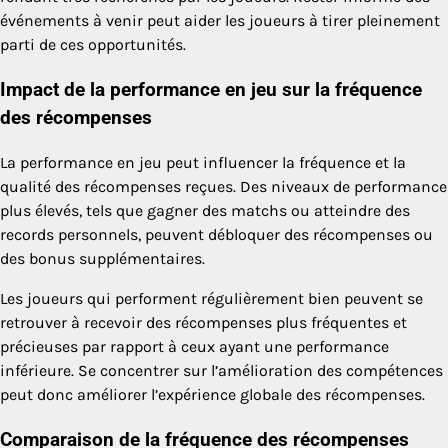
événements à venir peut aider les joueurs à tirer pleinement
parti de ces opportunités.
Impact de la performance en jeu sur la fréquence
des récompenses
La performance en jeu peut influencer la fréquence et la
qualité des récompenses reçues. Des niveaux de performance
plus élevés, tels que gagner des matchs ou atteindre des
records personnels, peuvent débloquer des récompenses ou
des bonus supplémentaires.
Les joueurs qui performent régulièrement bien peuvent se
retrouver à recevoir des récompenses plus fréquentes et
précieuses par rapport à ceux ayant une performance
inférieure. Se concentrer sur l’amélioration des compétences
peut donc améliorer l’expérience globale des récompenses.
Comparaison de la fréquence des récompenses