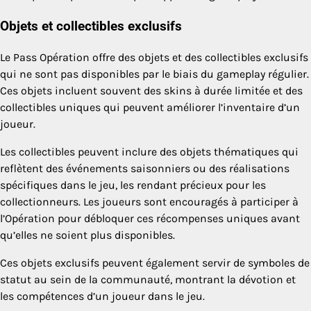
Objets et collectibles exclusifs
Le Pass Opération offre des objets et des collectibles exclusifs
qui ne sont pas disponibles par le biais du gameplay régulier.
Ces objets incluent souvent des skins à durée limitée et des
collectibles uniques qui peuvent améliorer l’inventaire d’un
joueur.
Les collectibles peuvent inclure des objets thématiques qui
reflètent des événements saisonniers ou des réalisations
spécifiques dans le jeu, les rendant précieux pour les
collectionneurs. Les joueurs sont encouragés à participer à
l’Opération pour débloquer ces récompenses uniques avant
qu’elles ne soient plus disponibles.
Ces objets exclusifs peuvent également servir de symboles de
statut au sein de la communauté, montrant la dévotion et
les compétences d’un joueur dans le jeu.