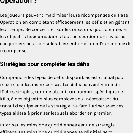
Opération ?
Les joueurs peuvent maximiser leurs récompenses du Pass
Opération en complétant efficacement les défis et en gérant
leur temps. Se concentrer sur les missions quotidiennes et
les objectifs hebdomadaires tout en coordonnant avec les
coéquipiers peut considérablement améliorer l’expérience de
récompense.
Stratégies pour compléter les défis
Comprendre les types de défis disponibles est crucial pour
maximiser les récompenses. Les défis peuvent varier de
tâches simples, comme obtenir un nombre spécifique de
kills, à des objectifs plus complexes qui nécessitent du
travail d’équipe et de la stratégie. Se familiariser avec ces
types aidera à prioriser lesquels aborder en premier.
Prioriser les missions quotidiennes est une stratégie
efficace. Les missions quotidiennes se réinitialisent