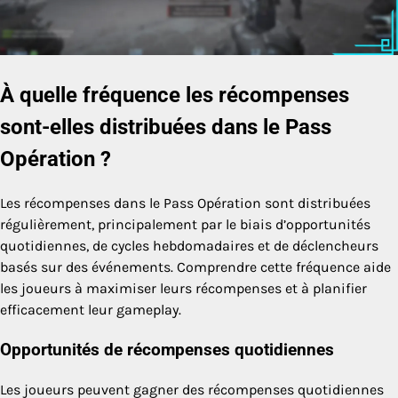
À quelle fréquence les récompenses
sont-elles distribuées dans le Pass
Opération ?
Les récompenses dans le Pass Opération sont distribuées
régulièrement, principalement par le biais d’opportunités
quotidiennes, de cycles hebdomadaires et de déclencheurs
basés sur des événements. Comprendre cette fréquence aide
les joueurs à maximiser leurs récompenses et à planifier
efficacement leur gameplay.
Opportunités de récompenses quotidiennes
Les joueurs peuvent gagner des récompenses quotidiennes