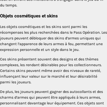
du temps.
Objets cosmétiques et skins
Les objets cosmétiques et les skins sont parmi les
récompenses les plus recherchées dans le Pass Opération. Les
joueurs peuvent débloquer des skins d’armes uniques qui
changent l’apparence de leurs armes à feu, permettant une
expression personnelle et un style dans le jeu.
Ces skins présentent souvent des designs et des thèmes
complexes, les rendant désirables pour les collectionneurs.
Certains skins peuvent même avoir des niveaux de rareté,
influençant leur valeur sur le marché et leur désirabilité
parmi les joueurs.
De plus, les joueurs peuvent gagner des autocollants et des
charms d’armes qui peuvent être appliqués à leurs armes,
personnalisant davantage leur équipement. Ces objets sont