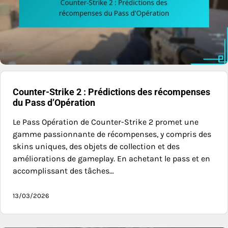
Counter-Strike 2 : Prédictions des récompenses
du Pass d’Opération
Le Pass Opération de Counter-Strike 2 promet une
gamme passionnante de récompenses, y compris des
skins uniques, des objets de collection et des
améliorations de gameplay. En achetant le pass et en
accomplissant des tâches…
13/03/2026