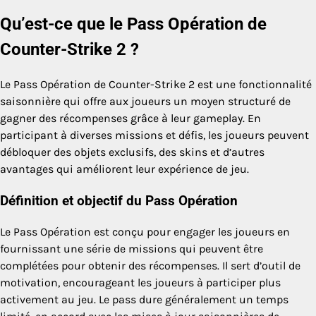
Qu’est-ce que le Pass Opération de
Counter-Strike 2 ?
Le Pass Opération de Counter-Strike 2 est une fonctionnalité
saisonnière qui offre aux joueurs un moyen structuré de
gagner des récompenses grâce à leur gameplay. En
participant à diverses missions et défis, les joueurs peuvent
débloquer des objets exclusifs, des skins et d’autres
avantages qui améliorent leur expérience de jeu.
Définition et objectif du Pass Opération
Le Pass Opération est conçu pour engager les joueurs en
fournissant une série de missions qui peuvent être
complétées pour obtenir des récompenses. Il sert d’outil de
motivation, encourageant les joueurs à participer plus
activement au jeu. Le pass dure généralement un temps