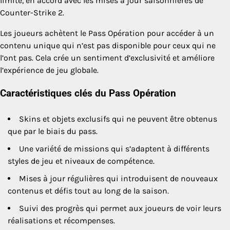
limité, en accord avec les mises à jour saisonnières de
Counter-Strike 2.
Les joueurs achètent le Pass Opération pour accéder à un
contenu unique qui n’est pas disponible pour ceux qui ne
l’ont pas. Cela crée un sentiment d’exclusivité et améliore
l’expérience de jeu globale.
Caractéristiques clés du Pass Opération
Skins et objets exclusifs qui ne peuvent être obtenus
que par le biais du pass.
Une variété de missions qui s’adaptent à différents
styles de jeu et niveaux de compétence.
Mises à jour régulières qui introduisent de nouveaux
contenus et défis tout au long de la saison.
Suivi des progrès qui permet aux joueurs de voir leurs
réalisations et récompenses.