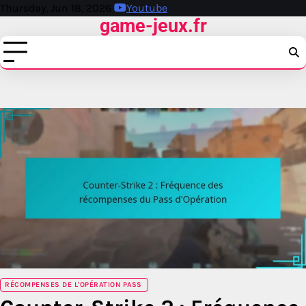
Skip
Thursday, Jun 18, 2026
Youtube
game-jeux.fr
to
content
RÉCOMPENSES DE L'OPÉRATION PASS