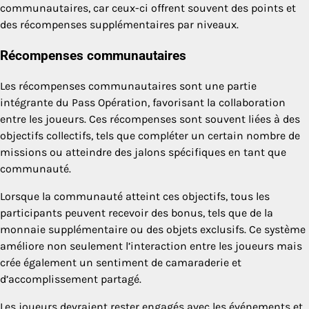
communautaires, car ceux-ci offrent souvent des points et
des récompenses supplémentaires par niveaux.
Récompenses communautaires
Les récompenses communautaires sont une partie
intégrante du Pass Opération, favorisant la collaboration
entre les joueurs. Ces récompenses sont souvent liées à des
objectifs collectifs, tels que compléter un certain nombre de
missions ou atteindre des jalons spécifiques en tant que
communauté.
Lorsque la communauté atteint ces objectifs, tous les
participants peuvent recevoir des bonus, tels que de la
monnaie supplémentaire ou des objets exclusifs. Ce système
améliore non seulement l’interaction entre les joueurs mais
crée également un sentiment de camaraderie et
d’accomplissement partagé.
Les joueurs devraient rester engagés avec les événements et