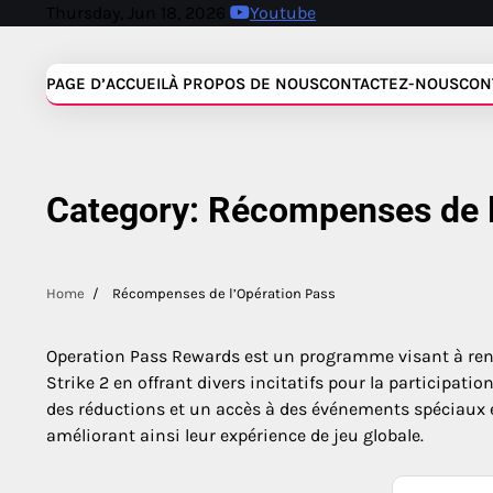
Skip
Thursday, Jun 18, 2026
Youtube
to
content
PAGE D’ACCUEIL
À PROPOS DE NOUS
CONTACTEZ-NOUS
CON
Category:
Récompenses de l
Home
Récompenses de l’Opération Pass
Operation Pass Rewards est un programme visant à renf
Strike 2 en offrant divers incitatifs pour la participati
des réductions et un accès à des événements spéciaux e
améliorant ainsi leur expérience de jeu globale.