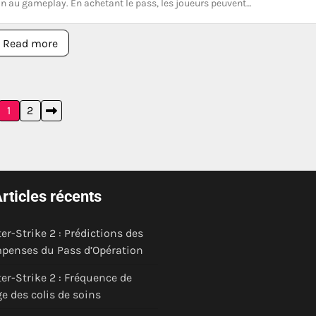
on au gameplay. En achetant le pass, les joueurs peuvent…
Read more
1
2
rticles récents
er-Strike 2 : Prédictions des
penses du Pass d’Opération
er-Strike 2 : Fréquence de
e des colis de soins