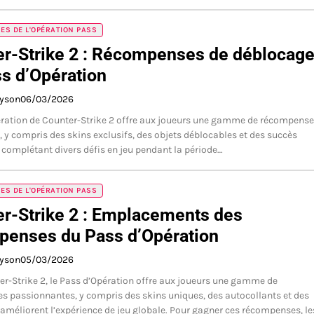
S DE L'OPÉRATION PASS
r-Strike 2 : Récompenses de déblocag
s d’Opération
ayson
06/03/2026
ration de Counter-Strike 2 offre aux joueurs une gamme de récompens
, y compris des skins exclusifs, des objets déblocables et des succès
 complétant divers défis en jeu pendant la période…
S DE L'OPÉRATION PASS
r-Strike 2 : Emplacements des
penses du Pass d’Opération
ayson
05/03/2026
r-Strike 2, le Pass d’Opération offre aux joueurs une gamme de
 passionnantes, y compris des skins uniques, des autocollants et des
 améliorent l’expérience de jeu globale. Pour gagner ces récompenses, l