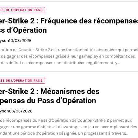
S DE L'OPÉRATION PASS
r-Strike 2 : Fréquence des récompense
s d’Opération
ayson
10/03/2026
ration de Counter-Strike 2 est une fonctionnalité saisonnière qui perme
 de gagner des récompenses grâce à leur gameplay en complétant des
 des défis. Les récompenses sont distribuées régulièrement, y…
S DE L'OPÉRATION PASS
r-Strike 2 : Mécanismes des
penses du Pass d’Opération
ayson
06/03/2026
de récompenses du Pass d’Opération de Counter-Strike 2 permet aux
gagner une gamme d’objets et d’avantages en jeu en accomplissant des
endant une période d’opération désignée. En progressant à travers…