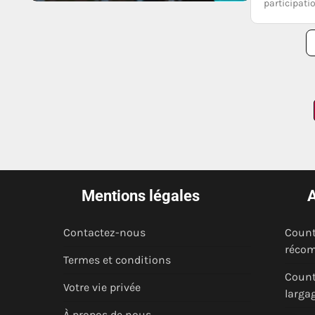
participati
Posts
pagination
Mentions légales
A
Contactez-nous
Count
récom
Termes et conditions
Count
Votre vie privée
largag
À propos de nous