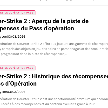
S DE L'OPÉRATION PASS
r-Strike 2 : Aperçu de la piste de
penses du Pass d’opération
ayson
03/03/2026
pération de Counter-Strike 2 offre aux joueurs une gamme de récompen
 y compris des objets en jeu, des skins de personnages et des améliorati
 progressant dans la piste de récompenses,…
S DE L'OPÉRATION PASS
r-Strike 2 : Historique des récompense
s d’Opération
ayson
03/03/2026
pération de Counter-Strike 2 est une fonctionnalité premium qui accord
 l’accès à des récompenses et du contenu exclusifs grâce à leur