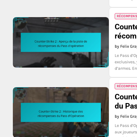
RÉCOMPENSE
Counte
récom
by Felix Gr
Le Pass d’O
exclusives,
d’armes. En
RÉCOMPENSE
Counte
du Pas
by Felix Gr
Le Pass d’O
aux joueurs