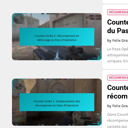
RÉCOMPENSE
Counte
du Pas
by Felix Gr
Le Pass Opé
attrayantes
uniques. En
RÉCOMPENSE
Counte
récom
by Felix Gr
Dans Counte
récompenses
caisses qui