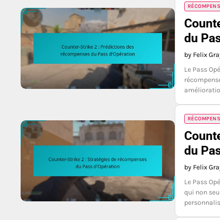
RÉCOMPENSE
Counte
du Pas
by Felix Gr
Le Pass Op
récompenses
amélioratio
RÉCOMPENSE
Counte
du Pas
by Felix Gr
Le Pass Opé
qui non seu
personnalis