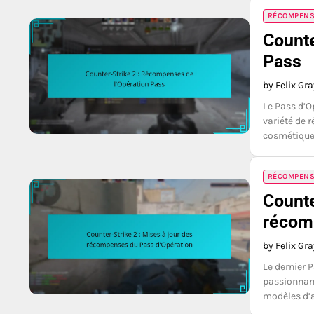
RÉCOMPENSE
Counte
Pass
by Felix Gr
Le Pass d’O
variété de 
cosmétiques
RÉCOMPENSE
Counte
récom
by Felix Gr
Le dernier 
passionnant
modèles d’a