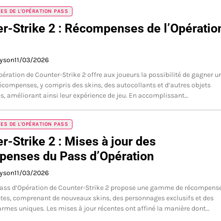
S DE L'OPÉRATION PASS
r-Strike 2 : Récompenses de l’Opératio
ayson
11/03/2026
pération de Counter-Strike 2 offre aux joueurs la possibilité de gagner u
récompenses, y compris des skins, des autocollants et d’autres objets
, améliorant ainsi leur expérience de jeu. En accomplissant…
S DE L'OPÉRATION PASS
r-Strike 2 : Mises à jour des
penses du Pass d’Opération
ayson
11/03/2026
Pass d’Opération de Counter-Strike 2 propose une gamme de récompens
es, comprenant de nouveaux skins, des personnages exclusifs et des
rmes uniques. Les mises à jour récentes ont affiné la manière dont…