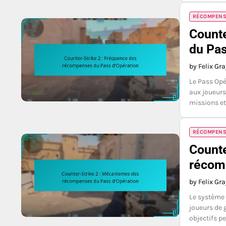
RÉCOMPENSE
Counte
du Pas
by Felix Gr
Le Pass Opé
aux joueurs
missions et
RÉCOMPENSE
Counte
récom
by Felix Gr
Le système 
joueurs de 
objectifs p