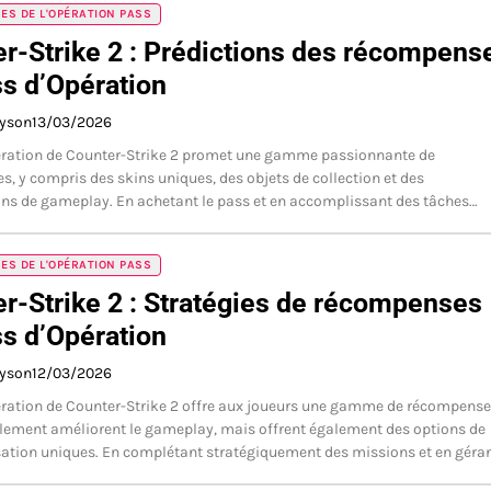
S DE L'OPÉRATION PASS
r-Strike 2 : Prédictions des récompens
s d’Opération
ayson
13/03/2026
ération de Counter-Strike 2 promet une gamme passionnante de
, y compris des skins uniques, des objets de collection et des
ns de gameplay. En achetant le pass et en accomplissant des tâches…
S DE L'OPÉRATION PASS
r-Strike 2 : Stratégies de récompenses
s d’Opération
ayson
12/03/2026
ration de Counter-Strike 2 offre aux joueurs une gamme de récompens
lement améliorent le gameplay, mais offrent également des options de
ation uniques. En complétant stratégiquement des missions et en géra