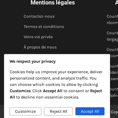
Mentions légales
A
Contactez-nous
Count
récom
Termes et conditions
Count
Votre vie privée
largag
À propos de nous
Count
récom
Préférences de cookies
We respect your privacy
Count
Cookies help us improve your experience, deliver
Rédem
personalized content, and analyze traffic. You
Stea
can choose which cookies to allow by clicking
Count
Customize
. Click
Accept All
to consent or
Reject
l’Opé
All
to decline non-essential cookies.
Customize
Reject All
Accept All
Cop