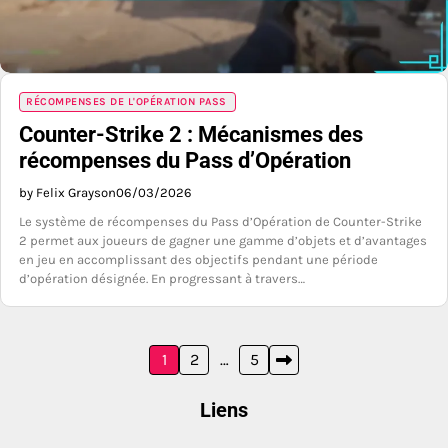
RÉCOMPENSES DE L'OPÉRATION PASS
Counter-Strike 2 : Mécanismes des
récompenses du Pass d’Opération
by Felix Grayson
06/03/2026
Le système de récompenses du Pass d’Opération de Counter-Strike
2 permet aux joueurs de gagner une gamme d’objets et d’avantages
en jeu en accomplissant des objectifs pendant une période
d’opération désignée. En progressant à travers…
Posts
1
2
…
5
pagination
Liens