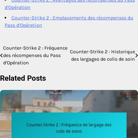
d’Opération
Counter-Strike 2 : Emplacements des récompenses du
Pass d’Opération
Counter-Strike 2 : Fréquence
Post
Counter-Strike 2 : Historique
des récompenses du Pass
des largages de colis de soin
navigation
d’Opération
Related Posts