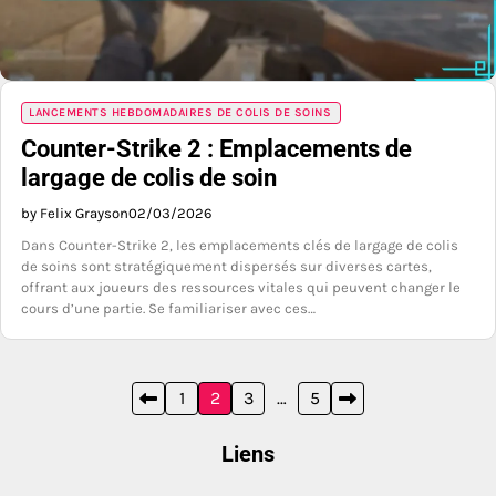
LANCEMENTS HEBDOMADAIRES DE COLIS DE SOINS
Counter-Strike 2 : Emplacements de
largage de colis de soin
by Felix Grayson
02/03/2026
Dans Counter-Strike 2, les emplacements clés de largage de colis
de soins sont stratégiquement dispersés sur diverses cartes,
offrant aux joueurs des ressources vitales qui peuvent changer le
cours d’une partie. Se familiariser avec ces…
Posts
1
2
3
…
5
pagination
Liens