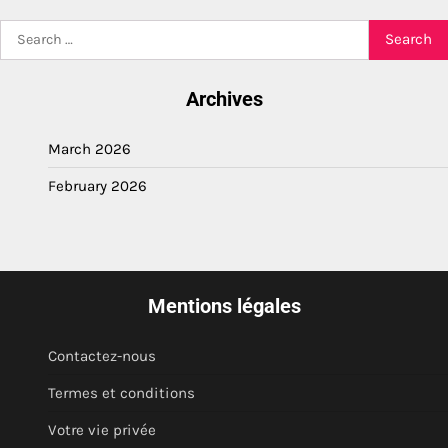
Search
for:
Archives
March 2026
February 2026
Mentions légales
Contactez-nous
Termes et conditions
Votre vie privée