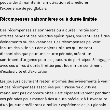
peut aider à maintenir la motivation et améliorer
l’expérience de jeu globale.
Récompenses saisonnières ou à durée limitée
Des récompenses saisonnières ou à durée limitée sont
offertes pendant des périodes spécifiques, souvent liées à des
événements ou des vacances. Ces récompenses peuvent
inclure des skins ou des objets uniques qui ne sont
disponibles que pour une courte période, créant un
sentiment d’urgence pour les joueurs de participer. S’engager
avec ces offres à durée limitée peut fournir un sentiment
d’exclusivité et d’excitation.
Les joueurs devraient rester informés des événements à venir
et des récompenses associées pour s’assurer qu’ils ne
manquent pas d’opportunités. Participer activement pendant
ces périodes peut mener à des ajouts précieux à l’inventaire
d’un joueur, améliorant ainsi leur expérience de jeu globale.