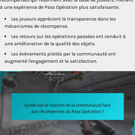
à une expérience de Pass Opération plus satisfaisante.
Les joueurs apprécient la transparence dans les
mécanismes de récompense.
Les retours sur les opérations passées ont conduit à
une amélioration de la qualité des objets.
Les événements pilotés par la communauté ont
augmenté l’engagement et la satisfaction.