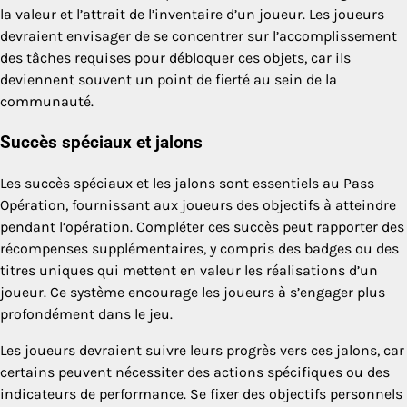
la valeur et l’attrait de l’inventaire d’un joueur. Les joueurs
devraient envisager de se concentrer sur l’accomplissement
des tâches requises pour débloquer ces objets, car ils
deviennent souvent un point de fierté au sein de la
communauté.
Succès spéciaux et jalons
Les succès spéciaux et les jalons sont essentiels au Pass
Opération, fournissant aux joueurs des objectifs à atteindre
pendant l’opération. Compléter ces succès peut rapporter des
récompenses supplémentaires, y compris des badges ou des
titres uniques qui mettent en valeur les réalisations d’un
joueur. Ce système encourage les joueurs à s’engager plus
profondément dans le jeu.
Les joueurs devraient suivre leurs progrès vers ces jalons, car
certains peuvent nécessiter des actions spécifiques ou des
indicateurs de performance. Se fixer des objectifs personnels