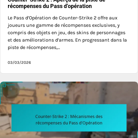
récompenses du Pass d’opération
Le Pass d’Opération de Counter-Strike 2 offre aux
joueurs une gamme de récompenses exclusives, y
compris des objets en jeu, des skins de personnages
et des améliorations d’armes. En progressant dans la
piste de récompenses,…
03/03/2026