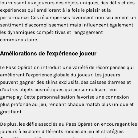
fournissant aux joueurs des objets uniques, des défis et des
expériences qui améliorent à la fois le plaisir et la
performance. Ces récompenses favorisent non seulement un
sentiment d’accomplissement mais influencent également
les dynamiques compétitives et l’engagement
communautaire.
Améliorations de l’expérience joueur
Le Pass Opération introduit une variété de récompenses qui
améliorent l’expérience globale du joueur. Les joueurs
peuvent gagner des skins exclusifs, des caisses d’armes et
d’autres objets cosmétiques qui personnalisent leur
gameplay. Cette personnalisation favorise une connexion
plus profonde au jeu, rendant chaque match plus unique et
gratifiant.
De plus, les défis associés au Pass Opération encouragent les
joueurs à explorer différents modes de jeu et stratégies.