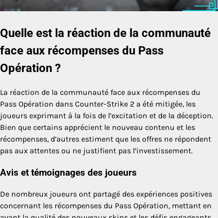
Quelle est la réaction de la communauté
face aux récompenses du Pass
Opération ?
La réaction de la communauté face aux récompenses du
Pass Opération dans Counter-Strike 2 a été mitigée, les
joueurs exprimant à la fois de l’excitation et de la déception.
Bien que certains apprécient le nouveau contenu et les
récompenses, d’autres estiment que les offres ne répondent
pas aux attentes ou ne justifient pas l’investissement.
Avis et témoignages des joueurs
De nombreux joueurs ont partagé des expériences positives
concernant les récompenses du Pass Opération, mettant en
avant la qualité des nouveaux skins et les défis engageants.