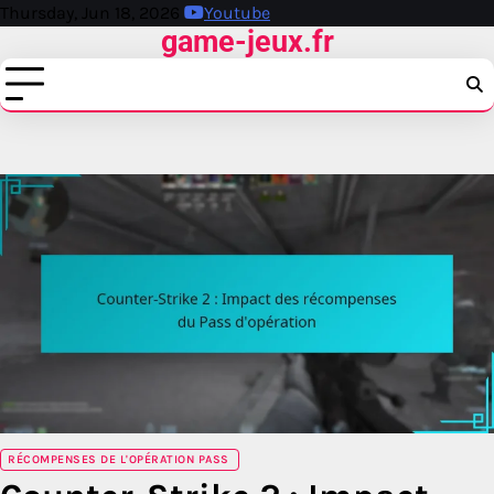
Skip
Thursday, Jun 18, 2026
Youtube
game-jeux.fr
to
content
RÉCOMPENSES DE L'OPÉRATION PASS