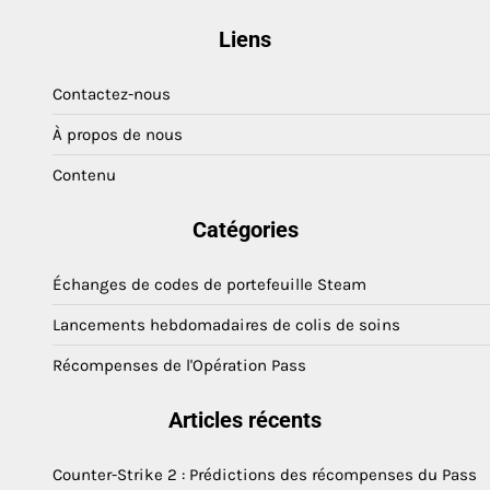
Liens
Contactez-nous
À propos de nous
Contenu
Catégories
Échanges de codes de portefeuille Steam
Lancements hebdomadaires de colis de soins
Récompenses de l'Opération Pass
Articles récents
Counter-Strike 2 : Prédictions des récompenses du Pass