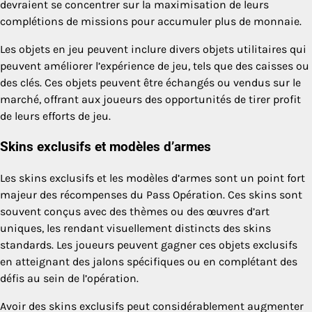
devraient se concentrer sur la maximisation de leurs
complétions de missions pour accumuler plus de monnaie.
Les objets en jeu peuvent inclure divers objets utilitaires qui
peuvent améliorer l’expérience de jeu, tels que des caisses ou
des clés. Ces objets peuvent être échangés ou vendus sur le
marché, offrant aux joueurs des opportunités de tirer profit
de leurs efforts de jeu.
Skins exclusifs et modèles d’armes
Les skins exclusifs et les modèles d’armes sont un point fort
majeur des récompenses du Pass Opération. Ces skins sont
souvent conçus avec des thèmes ou des œuvres d’art
uniques, les rendant visuellement distincts des skins
standards. Les joueurs peuvent gagner ces objets exclusifs
en atteignant des jalons spécifiques ou en complétant des
défis au sein de l’opération.
Avoir des skins exclusifs peut considérablement augmenter