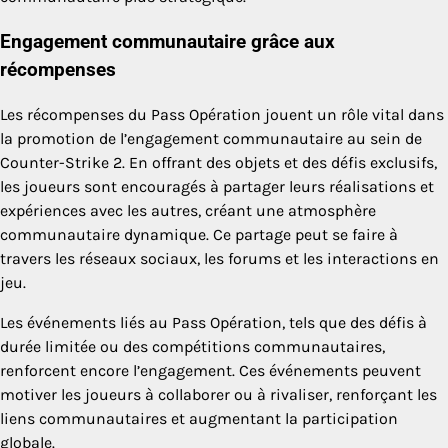
Engagement communautaire grâce aux
récompenses
Les récompenses du Pass Opération jouent un rôle vital dans
la promotion de l’engagement communautaire au sein de
Counter-Strike 2. En offrant des objets et des défis exclusifs,
les joueurs sont encouragés à partager leurs réalisations et
expériences avec les autres, créant une atmosphère
communautaire dynamique. Ce partage peut se faire à
travers les réseaux sociaux, les forums et les interactions en
jeu.
Les événements liés au Pass Opération, tels que des défis à
durée limitée ou des compétitions communautaires,
renforcent encore l’engagement. Ces événements peuvent
motiver les joueurs à collaborer ou à rivaliser, renforçant les
liens communautaires et augmentant la participation
globale.