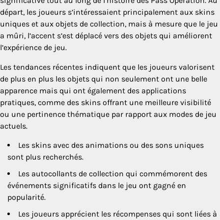
significative tout au long de l’histoire des Pass Opération. Au
départ, les joueurs s’intéressaient principalement aux skins
uniques et aux objets de collection, mais à mesure que le jeu
a mûri, l’accent s’est déplacé vers des objets qui améliorent
l’expérience de jeu.
Les tendances récentes indiquent que les joueurs valorisent
de plus en plus les objets qui non seulement ont une belle
apparence mais qui ont également des applications
pratiques, comme des skins offrant une meilleure visibilité
ou une pertinence thématique par rapport aux modes de jeu
actuels.
Les skins avec des animations ou des sons uniques
sont plus recherchés.
Les autocollants de collection qui commémorent des
événements significatifs dans le jeu ont gagné en
popularité.
Les joueurs apprécient les récompenses qui sont liées à