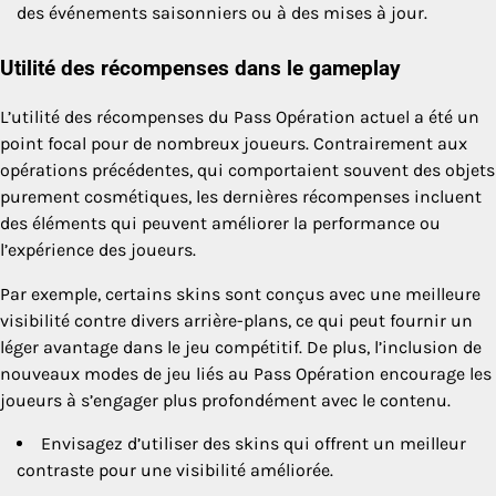
des événements saisonniers ou à des mises à jour.
Utilité des récompenses dans le gameplay
L’utilité des récompenses du Pass Opération actuel a été un
point focal pour de nombreux joueurs. Contrairement aux
opérations précédentes, qui comportaient souvent des objets
purement cosmétiques, les dernières récompenses incluent
des éléments qui peuvent améliorer la performance ou
l’expérience des joueurs.
Par exemple, certains skins sont conçus avec une meilleure
visibilité contre divers arrière-plans, ce qui peut fournir un
léger avantage dans le jeu compétitif. De plus, l’inclusion de
nouveaux modes de jeu liés au Pass Opération encourage les
joueurs à s’engager plus profondément avec le contenu.
Envisagez d’utiliser des skins qui offrent un meilleur
contraste pour une visibilité améliorée.