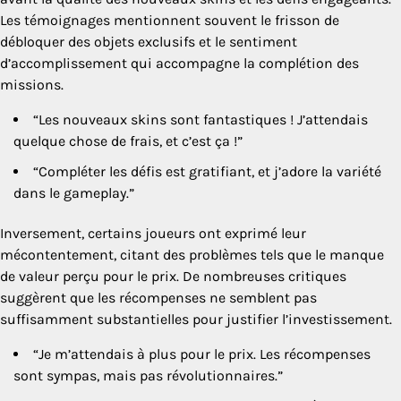
Les témoignages mentionnent souvent le frisson de
débloquer des objets exclusifs et le sentiment
d’accomplissement qui accompagne la complétion des
missions.
“Les nouveaux skins sont fantastiques ! J’attendais
quelque chose de frais, et c’est ça !”
“Compléter les défis est gratifiant, et j’adore la variété
dans le gameplay.”
Inversement, certains joueurs ont exprimé leur
mécontentement, citant des problèmes tels que le manque
de valeur perçu pour le prix. De nombreuses critiques
suggèrent que les récompenses ne semblent pas
suffisamment substantielles pour justifier l’investissement.
“Je m’attendais à plus pour le prix. Les récompenses
sont sympas, mais pas révolutionnaires.”