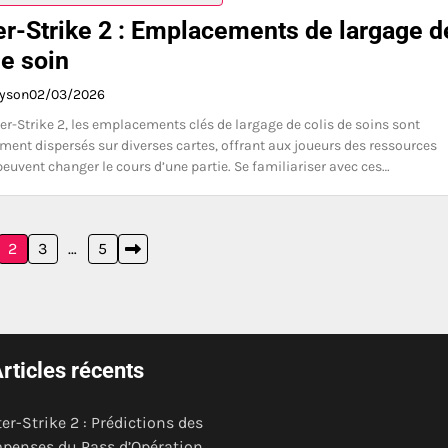
r-Strike 2 : Emplacements de largage d
de soin
ayson
02/03/2026
r-Strike 2, les emplacements clés de largage de colis de soins sont
ment dispersés sur diverses cartes, offrant aux joueurs des ressources
 peuvent changer le cours d’une partie. Se familiariser avec ces…
2
3
…
5
rticles récents
er-Strike 2 : Prédictions des
penses du Pass d’Opération