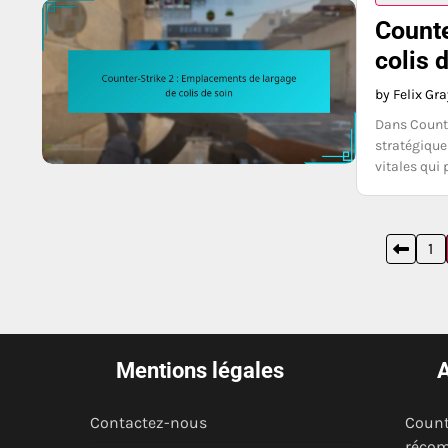
Counte
colis 
by Felix Gr
Dans Counte
stratégique
vitales qui
Posts
1
pagination
Mentions légales
A
Contactez-nous
Count
récom