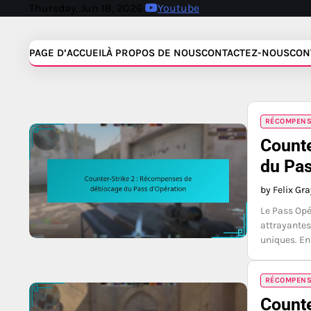
Skip
Thursday, Jun 18, 2026
Youtube
to
content
PAGE D’ACCUEIL
À PROPOS DE NOUS
CONTACTEZ-NOUS
CON
RÉCOMPENSE
Counte
du Pas
by Felix Gr
Le Pass Opé
attrayantes
uniques. En
RÉCOMPENSE
Counte