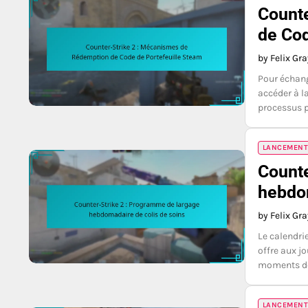
Count
de Cod
by Felix Gr
Pour échang
accéder à la
processus p
LANCEMENT
Counte
hebdom
by Felix Gr
Le calendri
offre aux j
moments dé
LANCEMENT