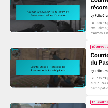
Counte
récom
by Felix Gr
Le Pass d’O
exclusives,
d’armes. En
RÉCOMPENSE
Counte
du Pas
by Felix Gr
Le Pass d’O
aux joueurs
participati
ÉCHANGES D