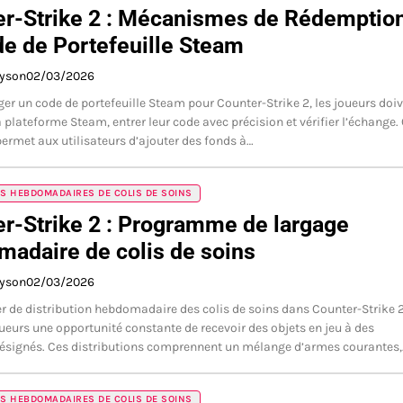
er-Strike 2 : Mécanismes de Rédemptio
e de Portefeuille Steam
ayson
02/03/2026
er un code de portefeuille Steam pour Counter-Strike 2, les joueurs doi
 plateforme Steam, entrer leur code avec précision et vérifier l’échange.
ermet aux utilisateurs d’ajouter des fonds à…
S HEBDOMADAIRES DE COLIS DE SOINS
r-Strike 2 : Programme de largage
adaire de colis de soins
ayson
02/03/2026
er de distribution hebdomadaire des colis de soins dans Counter-Strike 
oueurs une opportunité constante de recevoir des objets en jeu à des
signés. Ces distributions comprennent un mélange d’armes courantes
S HEBDOMADAIRES DE COLIS DE SOINS