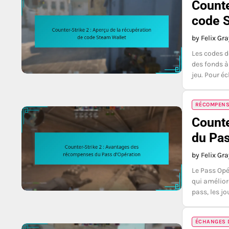
Counte
code 
by Felix Gr
Les codes d
des fonds à
jeu. Pour é
RÉCOMPENSE
Counte
du Pas
by Felix Gr
Le Pass Opé
qui amélior
pass, les j
ÉCHANGES D