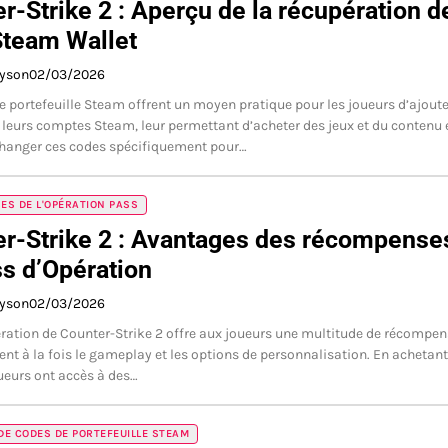
r-Strike 2 : Aperçu de la récupération d
Steam Wallet
ayson
02/03/2026
e portefeuille Steam offrent un moyen pratique pour les joueurs d’ajoute
 leurs comptes Steam, leur permettant d’acheter des jeux et du contenu 
changer ces codes spécifiquement pour…
S DE L'OPÉRATION PASS
r-Strike 2 : Avantages des récompense
s d’Opération
ayson
02/03/2026
ration de Counter-Strike 2 offre aux joueurs une multitude de récompe
ent à la fois le gameplay et les options de personnalisation. En achetant
oueurs ont accès à des…
E CODES DE PORTEFEUILLE STEAM