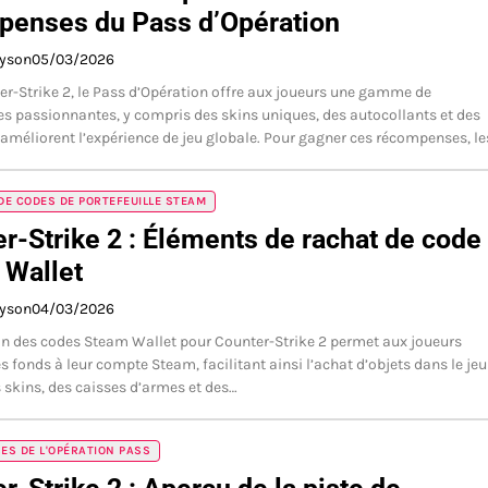
penses du Pass d’Opération
ayson
05/03/2026
r-Strike 2, le Pass d’Opération offre aux joueurs une gamme de
 passionnantes, y compris des skins uniques, des autocollants et des
 améliorent l’expérience de jeu globale. Pour gagner ces récompenses, l
E CODES DE PORTEFEUILLE STEAM
r-Strike 2 : Éléments de rachat de code
 Wallet
ayson
04/03/2026
on des codes Steam Wallet pour Counter-Strike 2 permet aux joueurs
s fonds à leur compte Steam, facilitant ainsi l’achat d’objets dans le jeu
s skins, des caisses d’armes et des…
S DE L'OPÉRATION PASS