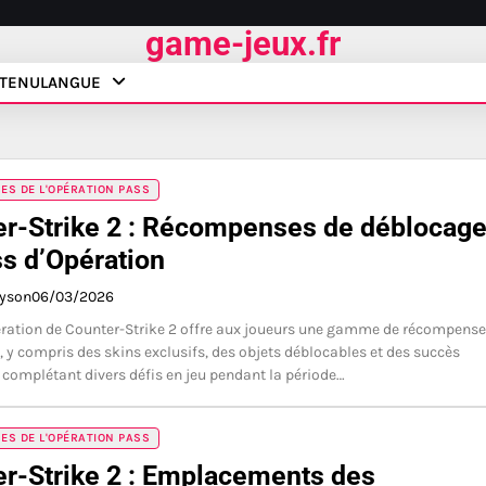
game-jeux.fr
TENU
LANGUE
S DE L'OPÉRATION PASS
r-Strike 2 : Récompenses de déblocag
s d’Opération
ayson
06/03/2026
ration de Counter-Strike 2 offre aux joueurs une gamme de récompens
, y compris des skins exclusifs, des objets déblocables et des succès
 complétant divers défis en jeu pendant la période…
S DE L'OPÉRATION PASS
r-Strike 2 : Emplacements des