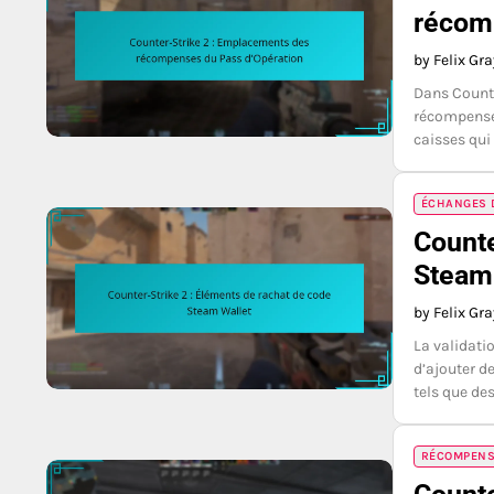
récom
by Felix Gr
Dans Counte
récompenses
caisses qui
ÉCHANGES D
Counte
Steam
by Felix Gr
La validati
d’ajouter de
tels que de
RÉCOMPENSE