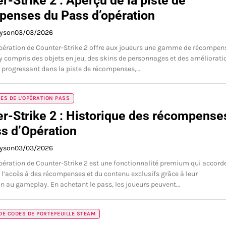
r-Strike 2 : Aperçu de la piste de
penses du Pass d’opération
ayson
03/03/2026
pération de Counter-Strike 2 offre aux joueurs une gamme de récompen
 y compris des objets en jeu, des skins de personnages et des améliorati
 progressant dans la piste de récompenses,…
S DE L'OPÉRATION PASS
r-Strike 2 : Historique des récompense
s d’Opération
ayson
03/03/2026
pération de Counter-Strike 2 est une fonctionnalité premium qui accord
 l’accès à des récompenses et du contenu exclusifs grâce à leur
on au gameplay. En achetant le pass, les joueurs peuvent…
E CODES DE PORTEFEUILLE STEAM