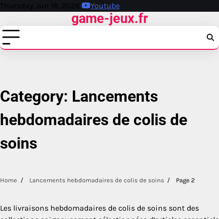
Skip
Thursday, Jun 18, 2026
Youtube
game-jeux.fr
to
content
Category:
Lancements
hebdomadaires de colis de
soins
Home
Lancements hebdomadaires de colis de soins
Page 2
Les livraisons hebdomadaires de colis de soins sont des